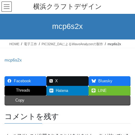
コ
ナ
横浜クラフトデザイン
ン
ビ
テ
ゲ
ン
ー
mcp6s2x
ツ
シ
へ
ョ
ス
ン
HOME
電子工作
PIC32MZ_DAによるWaveAnalyzerの製作
mcp6s2x
キ
に
ッ
移
プ
動
mcp6s2x
Facebook
X
Bluesky
Threads
Hatena
LINE
Copy
コメントを残す