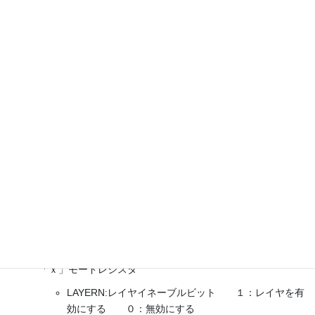
BLANKINGY:VSYNCの幅をライン数で設定します
（例：480+10+5ライン,600+20+5ライン）
GLCDBPORCH:グラフィックLCDコントローラ バックポ
ーチレジスタ
BPORCHX:1Hの幅をクロック数で設定します（例：
640+10+5+15クロック=670,800+20+5+15クロック
=830)
BPORCHY:1Vの幅をライン数で設定します（例：
480+10+5+25ライン=520,600+20+5+25ライン
=640）
GLCDCURSOR:グラフィックLCDコントローラ カーソル
レジスタ
GLCDLxMODE:グラフィックLCDコントローラ レイヤ
「ｘ」モードレジスタ
LAYERN:レイヤイネーブルビット １：レイヤを有
効にする ０：無効にする