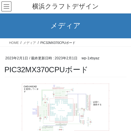
コ
ナ
横浜クラフトデザイン
ン
ビ
テ
ゲ
ン
ー
メディア
ツ
シ
へ
ョ
ス
ン
HOME
メディア
PIC32MX370CPUボード
キ
に
ッ
移
プ
動
2023年2月1日
/ 最終更新日時 :
2023年2月1日
wp-1xtsyaz
PIC32MX370CPUボード