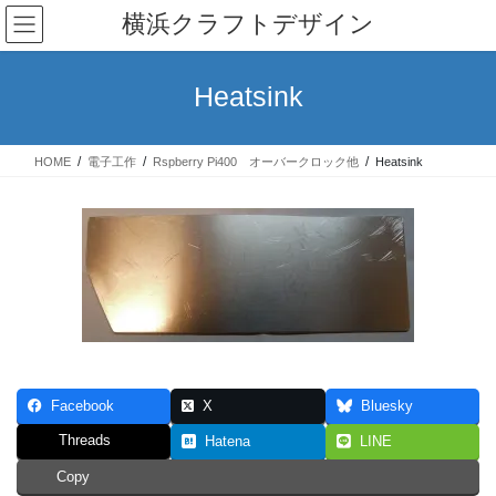
コ
ナ
横浜クラフトデザイン
ン
ビ
テ
ゲ
ン
ー
Heatsink
ツ
シ
へ
ョ
ス
ン
HOME
電子工作
Rspberry Pi400 オーバークロック他
Heatsink
キ
に
ッ
移
プ
動
Facebook
X
Bluesky
Threads
Hatena
LINE
Copy