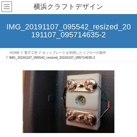
コ
ナ
横浜クラフトデザイン
ン
ビ
テ
ゲ
ン
ー
IMG_20191107_095542_resized_20
ツ
シ
191107_095714635-2
へ
ョ
ス
ン
キ
に
HOME
電子工作
ホットプレートを利用したリフローの製作
ッ
移
IMG_20191107_095542_resized_20191107_095714635-2
プ
動