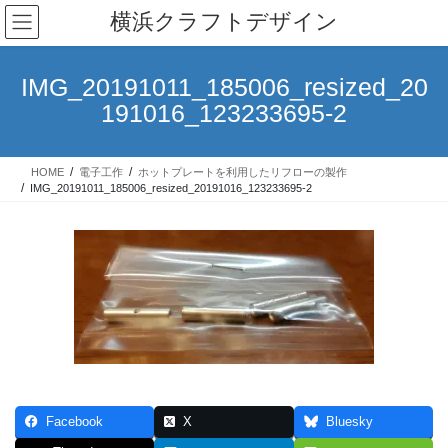
コ
ナ
横浜クラフトデザイン
ン
ビ
テ
ゲ
ン
ー
IMG_20191011_185006_resized_20
ツ
シ
191016_123233695-2
へ
ョ
ス
ン
キ
に
HOME
電子工作
ホットプレートを利用したリフローの製作
ッ
移
IMG_20191011_185006_resized_20191016_123233695-2
プ
動
Facebook
X
Bluesky