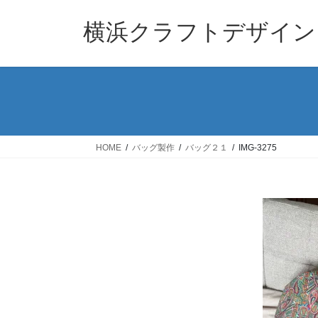
コ
ナ
ン
ビ
横浜クラフトデザイン
テ
ゲ
ン
ー
ツ
シ
へ
ョ
ス
ン
キ
に
ッ
移
HOME
バッグ製作
バッグ２１
IMG-3275
プ
動