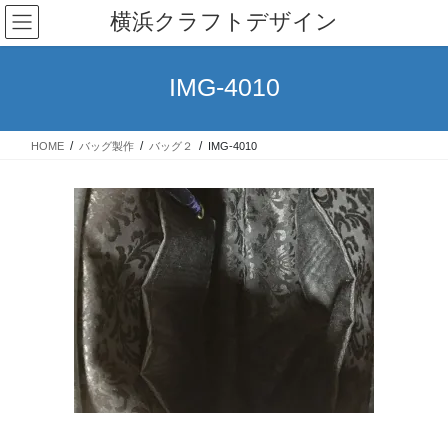
コ
ナ
横浜クラフトデザイン
ン
ビ
テ
ゲ
ン
ー
IMG-4010
ツ
シ
へ
ョ
ス
ン
HOME
バッグ製作
バッグ２
IMG-4010
キ
に
ッ
移
プ
動